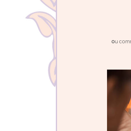
o
u comm